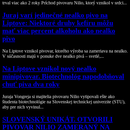
trval viac ako 2 roky Príchod pivovaru Nilio, ktorý vznikol v srdci...
Juraj varí jedinečné nealko pivo na
Liptove: Niektoré druhy kefíru môžu
mať viac percent alkoholu ako nealko
pivo
Na Liptove vznikol pivovar, ktorého výroba sa zameriava na nealko.
V súčasnosti majú v ponuke dve nealko pivá – svetlé,...
Na Liptove vznikol nový nealko
minipivovar. Biotechnológ napodobňoval
chuť piva dva roky
Juraja Vongreja si majitelia pivovaru Nilio vytipovali ešte ako
študenta biotechnológie na Slovenskej technickej univerzite (STU),
aby pre nich vyvinul...
SLOVENSKÝ UNIKÁT. OTVORILI
PIVOVAR NILIO ZAMERANÝ NA