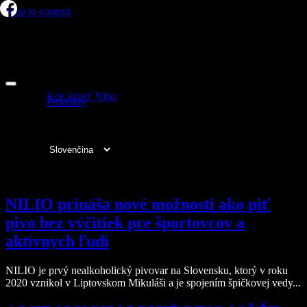
Skip to content
Nilio
Kde kúpiť Nilio
Produkty
fb
ig
Kategória:
Uncategorized @sk
NILIO prináša nové možnosti ako piť
pivo bez výčitiek pre športovcov a
aktívnych ľudí
NILIO je prvý nealkoholický pivovar na Slovensku, ktorý v roku
2020 vznikol v Liptovskom Mikuláši a je spojením špičkovej vedy...