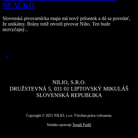
NEALKO
Slovenská pivovarnícka mapa má nový prírastok a dá sa povedať,
že unikátny. Brány totiž otvoril pivovar Nilio. Ten bude
nezvyčajný...
Stránkovanie príspevkov
1
2
NILIO, S.R.O.
DRUŽSTEVNÁ 5, 031 01 LIPTOVSKÝ MIKULÁŠ
SLOVENSKÁ REPUBLIKA
Copyright © 2021 NILIO, s.r.o. Všechna práva vyhrazena.
Stránku spravuje
Tomáš Pudiš