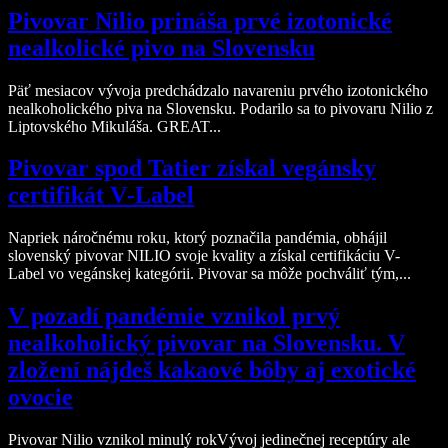
Pivovar Nilio prináša prvé izotonické
nealkolické pivo na Slovensku
Päť mesiacov vývoja predchádzalo navareniu prvého izotonického
nealkoholického piva na Slovensku. Podarilo sa to pivovaru Nilio z
Liptovského Mikuláša. GREAT...
Pivovar spod Tatier získal vegánsky
certifikát V‑Label
Napriek náročnému roku, ktorý poznačila pandémia, obhájil
slovenský pivovar NILIO svoje kvality a získal certifikáciu V-
Label vo vegánskej kategórii. Pivovar sa môže pochváliť tým,...
V pozadí pandémie vznikol prvý
nealkoholický pivovar na Slovensku. V
zložení nájdeš kakaové bôby aj exotické
ovocie
Pivovar Nilio vznikol minulý rokVývoj jedinečnej receptúry ale