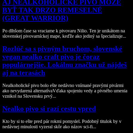
AJ NEALKOHOLICKÉ PIVO MÔŽE
BYŤ TAK DRZO REMESELNÉ
(GREAT WARRIOR)
Po dlhšom čase sa vraciame k pivovaru Nilio. Ten je unikátom na
slovenskej pivovarníckej mape, keďže ako jediný sa špecializuje...
Rozlúč sa s pivným bruchom, slovenské
vegan nealko craft pivo je čoraz
populárnejšie. Lokálnu značku už nájdeš
aj na terasách
Nealkoholické pivo bolo ešte nedávno vnímané pravými pivármi
ako nevydarená alternatívaVďaka spojeniu vedy a pivného umenia
vznikol na Slovensku prvý...
Nealko pivo si razí cestu vpred
Kto by si to ešte pred pár rokmi pomyslel. Podobný titulok by v
nedávnej minulosti vyzeral skôr ako názov sci-fi...