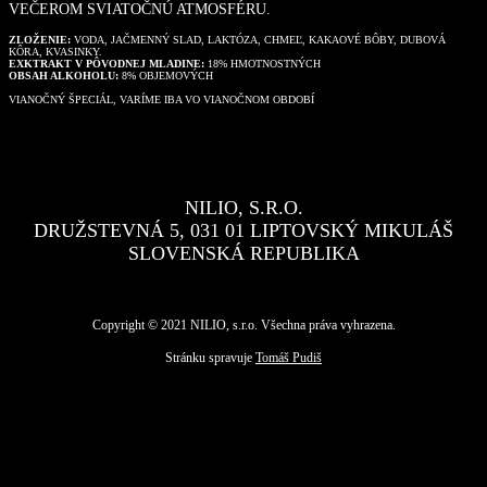
VEČEROM SVIATOČNÚ ATMOSFÉRU.
ZLOŽENIE:
VODA, JAČMENNÝ SLAD, LAKTÓZA, CHMEĽ, KAKAOVÉ BÔBY, DUBOVÁ
KÔRA, KVASINKY.
EXKTRAKT V PÔVODNEJ MLADINE:
18% HMOTNOSTNÝCH
OBSAH ALKOHOLU:
8% OBJEMOVÝCH
VIANOČNÝ ŠPECIÁL, VARÍME IBA VO VIANOČNOM OBDOBÍ
NILIO, S.R.O.
DRUŽSTEVNÁ 5, 031 01 LIPTOVSKÝ MIKULÁŠ
SLOVENSKÁ REPUBLIKA
Copyright © 2021 NILIO, s.r.o. Všechna práva vyhrazena.
Stránku spravuje
Tomáš Pudiš