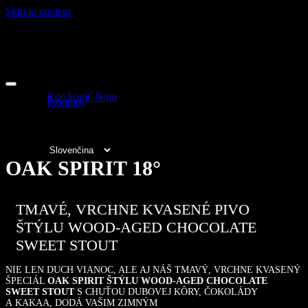
Skip to content
Nilio
Kde kúpiť Nilio
Produkty
fb
ig
OAK SPIRIT 18°
TMAVÉ, VRCHNE KVASENÉ PIVO
ŠTÝLU WOOD-AGED CHOCOLATE
SWEET STOUT
NIE LEN DUCH VIANOC, ALE AJ NÁŠ TMAVÝ, VRCHNE KVASENÝ
ŠPECIÁL
OAK SPIRIT ŠTÝLU WOOD-AGED CHOCOLATE
SWEET STOUT
S CHUŤOU DUBOVEJ KÔRY, ČOKOLÁDY
A KAKAA, DODÁ VAŠIM ZIMNÝM